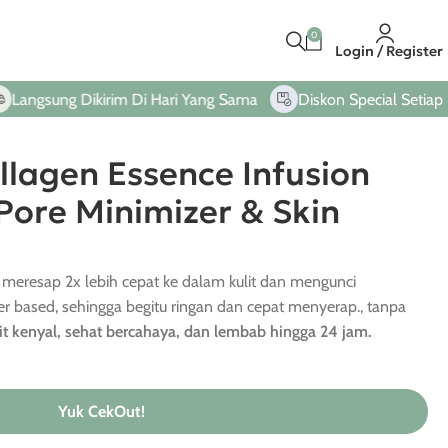
0
Login / Register
ng Dikirim Di Hari Yang Sama
Diskon Special Setiap Pembeli
lagen Essence Infusion
Pore Minimizer & Skin
meresap 2x lebih cepat ke dalam kulit dan mengunci
 based, sehingga begitu ringan dan cepat menyerap., tanpa
lit kenyal, sehat bercahaya, dan lembab hingga 24 jam.
Yuk CekOut!