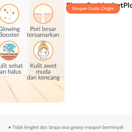
Shop On MarketPl
Shopee Gratis Ongkir
● Tidak lengket dan tanpa rasa greasy maupun berminyak