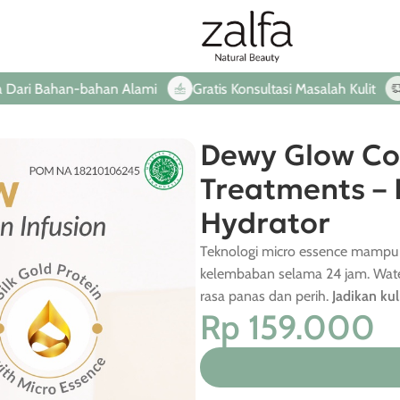
ahan-bahan Alami
Gratis Konsultasi Masalah Kulit
Langsu
Dewy Glow Col
Treatments – 
Hydrator
Teknologi micro essence mampu 
kelembaban selama 24 jam. Water
rasa panas dan perih.
Jadikan ku
Rp
159.000