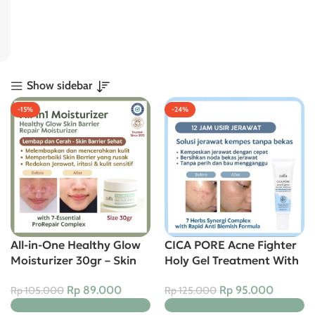
Show sidebar
-15%
-24%
All-in-One Healthy Glow
CICA PORE Acne Fighter
Moisturizer 30gr – Skin
Holy Gel Treatment With
Barrier Repair
BHA
Rp
89.000
Rp
95.000
Rp
105.000
Rp
125.000
Moisturizer