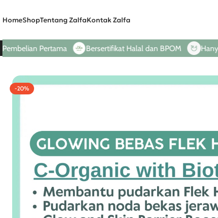
Home
Shop
Tentang Zalfa
Kontak Zalfa
ian Pertama
Bersertifikat Halal dan BPOM
Hanya Dari B
-20%