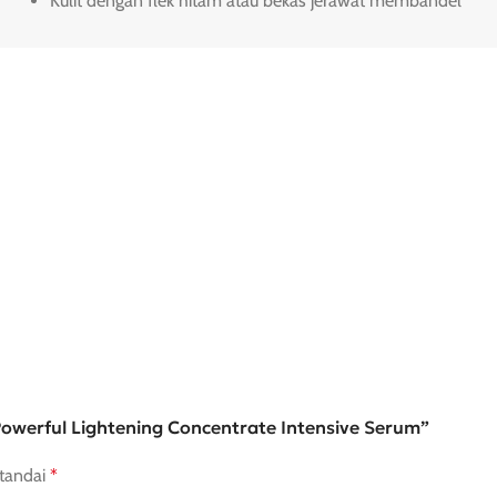
Kulit dengan flek hitam atau bekas jerawat membandel
owerful Lightening Concentrate Intensive Serum”
itandai
*