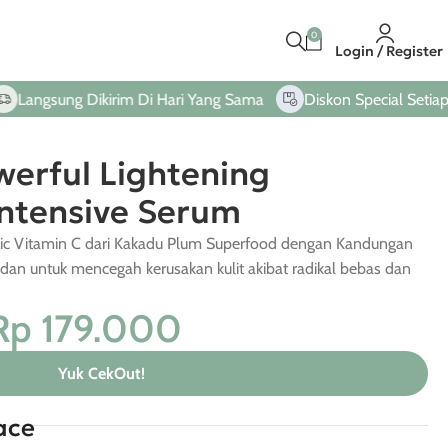
0
Login / Register
ng Dikirim Di Hari Yang Sama
Diskon Special Setiap Pembel
erful Lightening
ntensive Serum
c Vitamin C dari Kakadu Plum Superfood dengan Kandungan
ksidan untuk mencegah kerusakan kulit akibat radikal bebas dan
Rp
179.000
Yuk CekOut!
ace