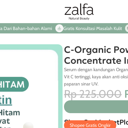
ahan-bahan Alami
Gratis Konsultasi Masalah Kulit
Langsu
C-Organic Pow
Concentrate I
Serum dengan kandungan Organi
Vit C tertinggi, kaya akan anti o
paparan sinar UV.
Rp
225.000
Shop On MarketPl
Shopee Gratis Ongkir