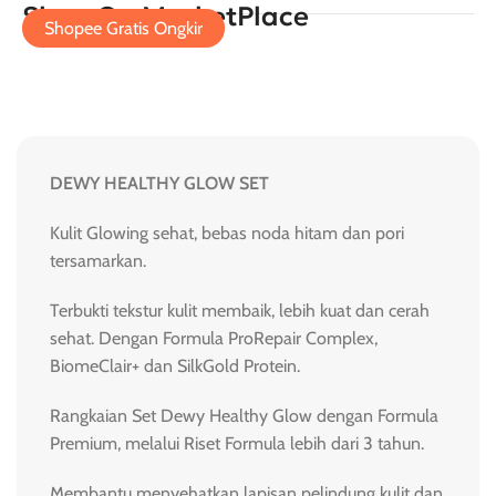
Shop On MarketPlace
Shopee Gratis Ongkir
DEWY HEALTHY GLOW SET
Kulit Glowing sehat, bebas noda hitam dan pori
tersamarkan.
Terbukti tekstur kulit membaik, lebih kuat dan cerah
sehat. Dengan Formula ProRepair Complex,
BiomeClair+ dan SilkGold Protein.
Rangkaian Set Dewy Healthy Glow dengan Formula
Premium, melalui Riset Formula lebih dari 3 tahun.
Membantu menyehatkan lapisan pelindung kulit dan