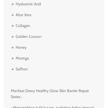
🔹 Hyaluronic Acid
🔹 Aloe Vera
🔹 Collagen
🔹 Golden Cocoon
🔹 Honey
🔹 Moringa
🔹 Saffron
Manfaat Dewy Healthy Glow Skin Barrier Repair
Series :
• Mencerahkan kulit kusam, pudarkan bekas jerawat