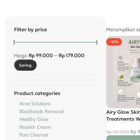
Filter by price
Menampilkan se
-10%
Harga:
Rp 99.000
—
Rp 179.000
Saring
Product categories
Acne Solutions
Blackheads Removal
Airy Glow Ski
Treatments W
Healthy Glow
Nourish Cream
Rp
9
Rp
110.000
Pure Cleanser