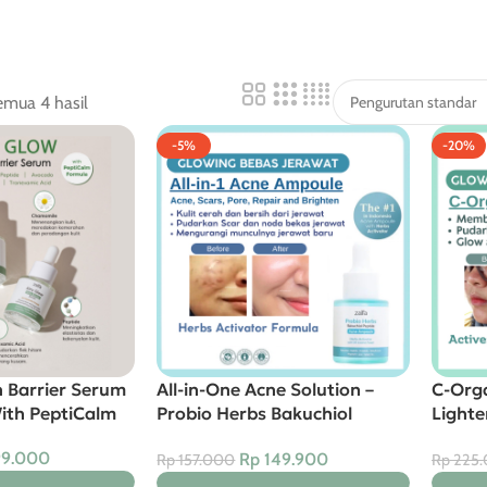
mua 4 hasil
-5%
-20%
n Barrier Serum
All-in-One Acne Solution –
C-Orga
ith PeptiCalm
Probio Herbs Bakuchiol
Lighte
Peptide Acne Ampoule
Intens
9.000
Rp
149.900
Rp
157.000
Rp
225.