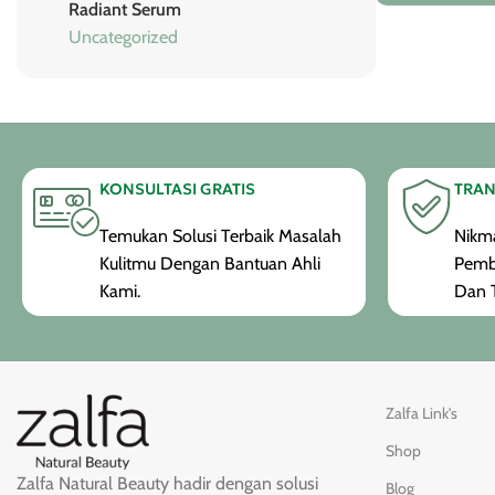
Radiant Serum
Uncategorized
KONSULTASI GRATIS
TRAN
Temukan Solusi Terbaik Masalah
Nikma
Kulitmu Dengan Bantuan Ahli
Pemb
Kami.
Dan T
Zalfa Link's
Shop
Zalfa Natural Beauty hadir dengan solusi
Blog