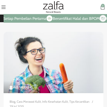
0
 Setiap Pembelian Pertama
Bersertifikat Halal dan BPOM
Ha
0
Admin Zalfa
Blog
,
Cara Merawat Kulit
,
Info Kesehatan Kulit
,
Tips Kecantikan
29 Jul 2015