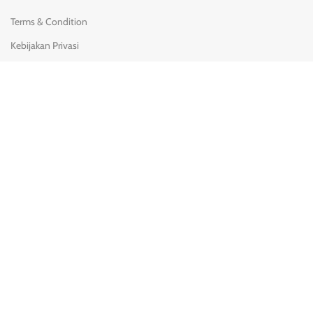
Terms & Condition
Kebijakan Privasi
Kebijakan Pengiriman
Syarat & Ketentuan
Pengembalian & penggantian
KONTAK KAMI
(0251) 8428-780
08111 900 3717
Jl. Batuhulung No.2 Margajaya, Bogor Barat, Bogor - 16116.
→