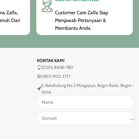
a Zalfa,
Customer Care Zalfa Siap
enuh Dari
Menjawab Pertanyaan &
Membantu Anda.
KONTAK KAMI
(0251) 8428-780
08111 900 3717
Jl. Batuhulung No.2 Margajaya, Bogor Barat, Bogor -
16116.
→