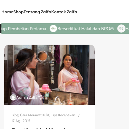
Home
Shop
Tentang Zalfa
Kontak Zalfa
p Pembelian Pertama
Bersertifikat Halal dan BPOM
Hanya
0
Admin Zalfa
Blog
,
Cara Merawat Kulit
,
Tips Kecantikan
17 Agu 2015