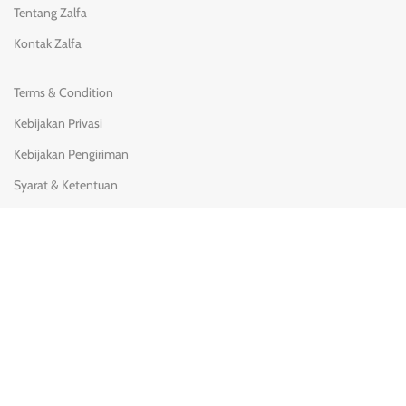
Tentang Zalfa
Kontak Zalfa
Terms & Condition
Kebijakan Privasi
Kebijakan Pengiriman
Syarat & Ketentuan
Pengembalian & penggantian
KONTAK KAMI
(0251) 8428-780
08111 900 3717
Jl. Batuhulung No.2 Margajaya, Bogor Barat, Bogor - 16116.