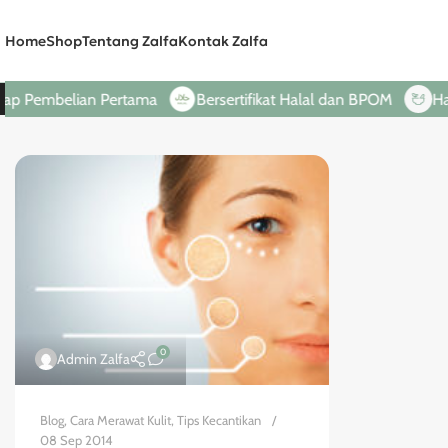
Home
Shop
Tentang Zalfa
Kontak Zalfa
 Pembelian Pertama
Bersertifikat Halal dan BPOM
Hanya
0
Admin Zalfa
Blog
,
Cara Merawat Kulit
,
Tips Kecantikan
08 Sep 2014