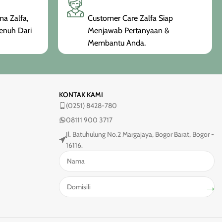
a Zalfa,
Customer Care Zalfa Siap
enuh Dari
Menjawab Pertanyaan &
Membantu Anda.
KONTAK KAMI
(0251) 8428-780
08111 900 3717
Jl. Batuhulung No.2 Margajaya, Bogor Barat, Bogor -
16116.
→