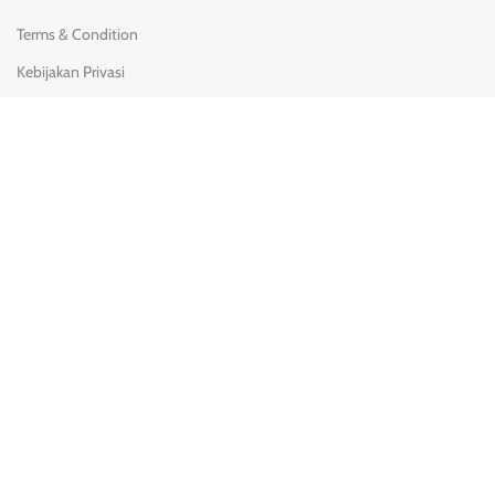
Terms & Condition
Kebijakan Privasi
Kebijakan Pengiriman
Syarat & Ketentuan
Pengembalian & penggantian
KONTAK KAMI
(0251) 8428-780
08111 900 3717
Jl. Batuhulung No.2 Margajaya, Bogor Barat, Bogor - 16116.
→