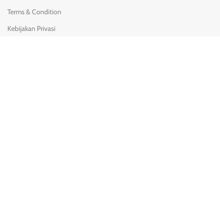
Terms & Condition
Kebijakan Privasi
Kebijakan Pengiriman
Syarat & Ketentuan
Pengembalian & penggantian
KONTAK KAMI
(0251) 8428-780
08111 900 3717
Jl. Batuhulung No.2 Margajaya, Bogor Barat, Bogor - 16116.
→