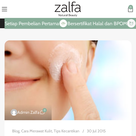
0
 Setiap Pembelian Pertama
Bersertifikat Halal dan BPOM
Ha
0
Admin Zalfa
Blog
,
Cara Merawat Kulit
,
Tips Kecantikan
30 Jul 2015