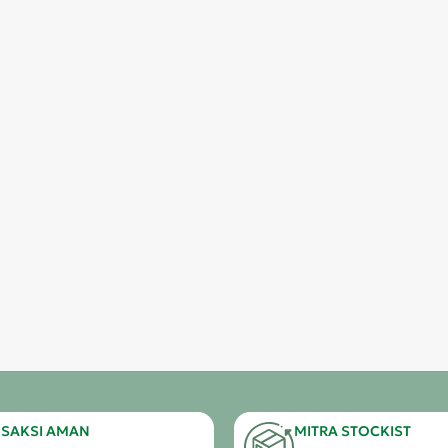
SAKSI AMAN
MITRA STOCKIST