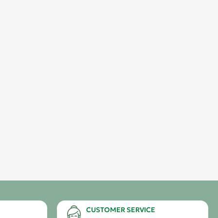
CUSTOMER SERVICE