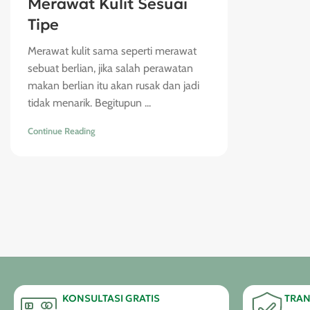
Merawat Kulit Sesuai
Tipe
Merawat kulit sama seperti merawat
sebuat berlian, jika salah perawatan
makan berlian itu akan rusak dan jadi
tidak menarik. Begitupun ...
Continue Reading
KONSULTASI GRATIS
TRAN