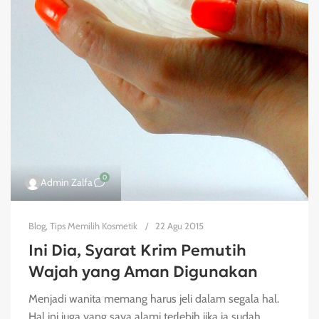
0
Admin Zalfa
Blog
,
Tips Memilih Kosmetik
22 Agu 2015
Ini Dia, Syarat Krim Pemutih
Wajah yang Aman Digunakan
Menjadi wanita memang harus jeli dalam segala hal.
Hal ini juga yang saya alami terlebih jika ia sudah