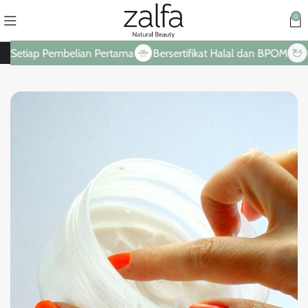
0
etiap Pembelian Pertama
Bersertifikat Halal dan BPOM
Hany