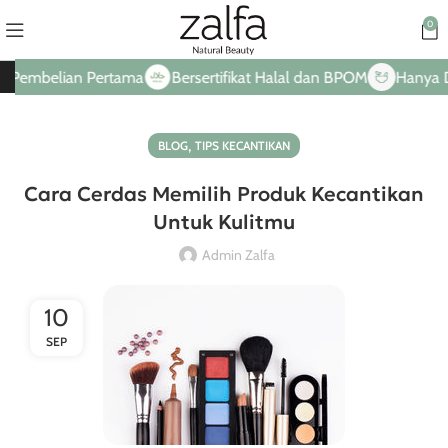
0
belian Pertama
Bersertifikat Halal dan BPOM
Hanya Dari Ba
,
BLOG
TIPS KECANTIKAN
Cara Cerdas Memilih Produk Kecantikan
Untuk Kulitmu
Admin Zalfa
10
SEP