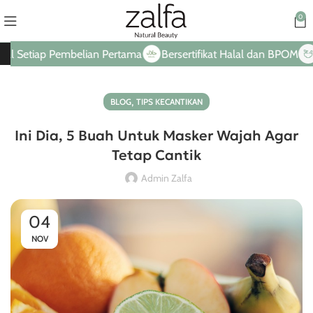
0
etiap Pembelian Pertama
Bersertifikat Halal dan BPOM
Hany
,
BLOG
TIPS KECANTIKAN
Ini Dia, 5 Buah Untuk Masker Wajah Agar
Tetap Cantik
Admin Zalfa
04
NOV