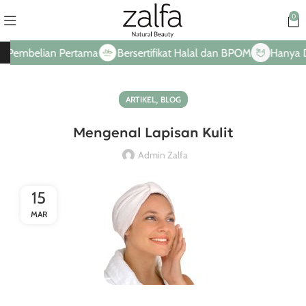
0
Pembelian Pertama
Bersertifikat Halal dan BPOM
Hanya Dar
,
ARTIKEL
BLOG
Mengenal Lapisan Kulit
Admin Zalfa
15
MAR