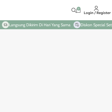
0
Login / Register
Langsung Dikirim Di Hari Yang Sama
Diskon Special Setiap