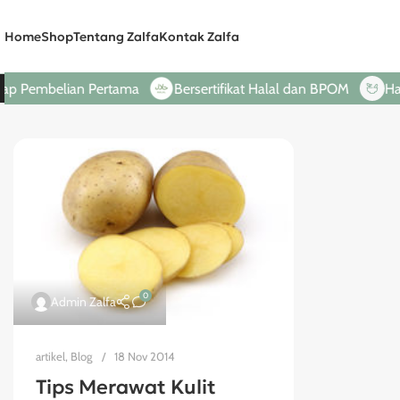
Home
Shop
Tentang Zalfa
Kontak Zalfa
 Pembelian Pertama
Bersertifikat Halal dan BPOM
Hanya
0
Admin Zalfa
artikel
,
Blog
18 Nov 2014
Tips Merawat Kulit