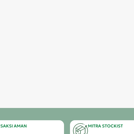
SAKSI AMAN
MITRA STOCKIST