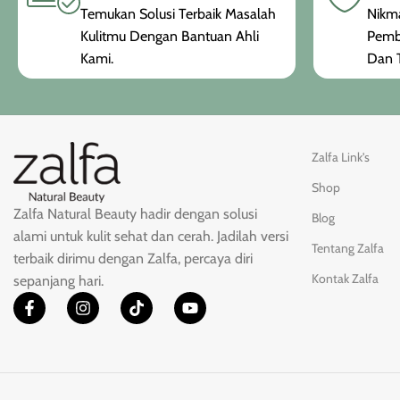
Temukan Solusi Terbaik Masalah
Nikma
Kulitmu Dengan Bantuan Ahli
Pemb
Kami.
Dan T
Zalfa Link's
Shop
Zalfa Natural Beauty hadir dengan solusi
Blog
alami untuk kulit sehat dan cerah. Jadilah versi
Tentang Zalfa
terbaik dirimu dengan Zalfa, percaya diri
Kontak Zalfa
sepanjang hari.