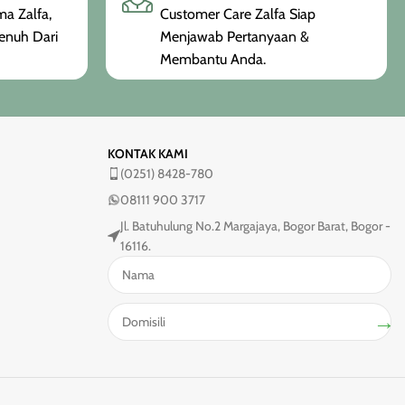
a Zalfa,
Customer Care Zalfa Siap
enuh Dari
Menjawab Pertanyaan &
Membantu Anda.
KONTAK KAMI
(0251) 8428-780
08111 900 3717
Jl. Batuhulung No.2 Margajaya, Bogor Barat, Bogor -
16116.
→