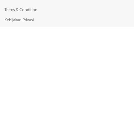
Terms & Condition
Kebijakan Privasi
Kebijakan Pengiriman
Syarat & Ketentuan
Pengembalian & penggantian
KONTAK KAMI
(0251) 8428-780
08111 900 3717
Jl. Batuhulung No.2 Margajaya, Bogor Barat, Bogor - 16116.
→