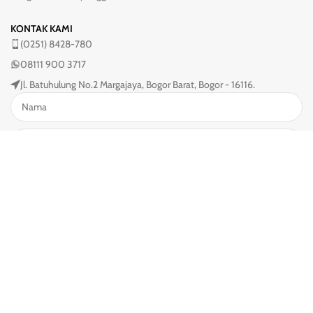
KONTAK KAMI
(0251) 8428-780
08111 900 3717
Jl. Batuhulung No.2 Margajaya, Bogor Barat, Bogor - 16116.
→
Copyright © 2024 –
Zalfa Natural | Skincare Halal BPOM
CV Delta Pillar
Powered by: