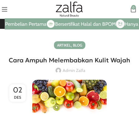
0
mbelian Pertama
Bersertifikat Halal dan BPOM
Hanya Dari B
,
ARTIKEL
BLOG
Cara Ampuh Melembabkan Kulit Wajah
Admin Zalfa
02
DES